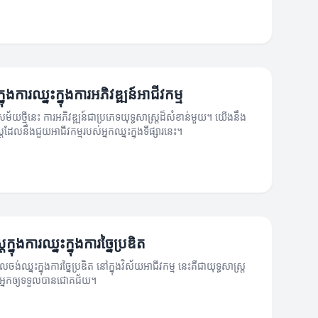
ក្នុងការឈ្នះក្នុងការអភិវឌ្ឍន៍អាជីវកម្ម
មសម័យថ្មីនេះ ការអភិវឌ្ឍន៍ជាប្រភេទយុទ្ធសាស្ត្រដ៏សំខាន់មួយ។ យើងនឹង
ត្រដែលនឹងជួយអាជីវកម្មរបស់អ្នកឈ្នះក្នុងទីផ្សារនេះ។
្រក្នុងការឈ្នះក្នុងការច្នៃប្រឌិត
លចង់ឈ្នះក្នុងការច្នៃប្រឌិត នៅក្នុងវិស័យអាជីវកម្ម នេះគឺជាយុទ្ធសាស្ត្រ
្នកឲ្យទទួលបានជោគជ័យ។