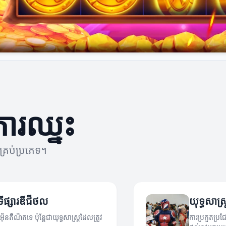
ងការឈ្នះ
គ្រប់ប្រភេទ។
ងទីផ្សារឌីជីថល
យុទ្ធសាស្ត
ិនតឺណិតទេ ប៉ុន្តែជាយុទ្ធសាស្ត្រដែលត្រូវ
ការប្រកួតប្រ