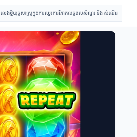
កលេងថ្មី
យុទ្ធសាស្ត្រក្នុងការឈ្នះ
ការវិភាគលទ្ធផល
សំណួរ និង សំណេីរ