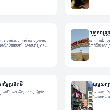
ា
យុទ្ធសាស្ត្រ
 ការចរចាគឺជាជំហានសំខាន់សម្រាប់ការ
នៅក្នុងអាជីវកម្
ពិសេសសំរាប់ការចរចាដែលអាចនាំឱ្យមាន
វិភាគពីយុទ្ធសាស្
រច្នៃប្រឌិតថ្មី
យុទ្ធសាស្ត
ុងអាជីវកម្ម។ តើយុទ្ធសាស្ត្រាអ្វីខ្លះដែល
សម្រាប់អ្នកដែ
ដែលអាចជួយអ