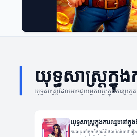
យុទ្ធសាស្ត្រក្នុ
យុទ្ធសាស្ត្រដែលអាចជួយអ្នកឈ្នះក្នុងការប្រកួត
យុទ្ធសាស្ត្រក្នុងការឈ្នះនៅក្នុ
ការឈ្នះនៅក្នុងទីផ្សារឌីជីថលមិនមែនជារឿងអ៊