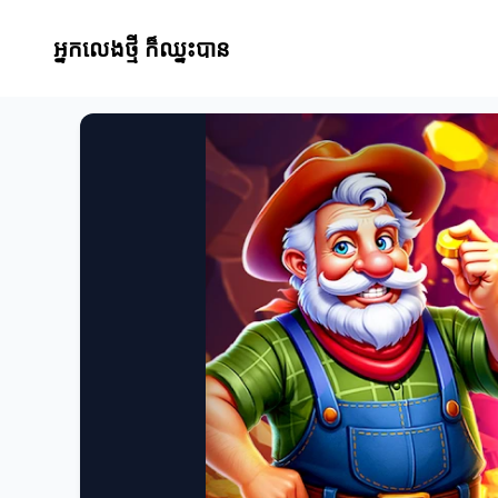
អ្នកលេងថ្មី ក៏ឈ្នះបាន