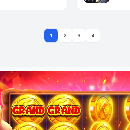
1
2
3
4