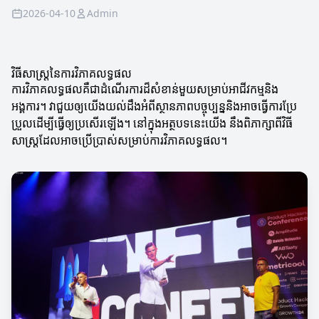
2026-04-10
Admin
វិធីសាស្ត្រនៃការវិភាគលទ្ធផល
ការវិភាគលទ្ធផលគឺជាដំណើរការដ៏សំខាន់មួយសម្រាប់អាជីវកម្មនិង
អង្គការ។ វាជួយឲ្យយើងយល់ដឹងអំពីស្ថានភាពបច្ចុប្បន្ននិងអាចធ្វើការប្រែ
ប្រួលដើម្បីធ្វើឲ្យប្រសើរឡើង។ នៅក្នុងអត្ថបទនេះយើង នឹងពិភាក្សាពីវិធី
សាស្ត្រដែលអាចប្រើប្រាស់សម្រាប់ការវិភាគលទ្ធផល។