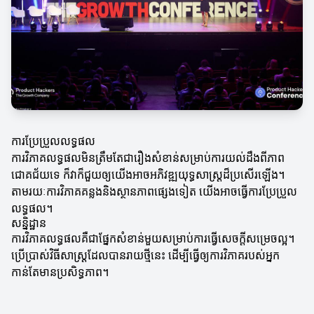
ការប្រែប្រួលលទ្ធផល
ការវិភាគលទ្ធផលមិនត្រឹមតែជារឿងសំខាន់សម្រាប់ការយល់ដឹងពីភាព
ជោគជ័យទេ ក៏វាក៏ជួយឲ្យយើងអាចអភិវឌ្ឍយុទ្ធសាស្ត្រដ៏ប្រសើរឡើង។
តាមរយៈការវិភាគគន្លងនិងស្ថានភាពផ្សេងទៀត យើងអាចធ្វើការប្រែប្រួល
លទ្ធផល។
សន្និដ្ឋាន
ការវិភាគលទ្ធផលគឺជាផ្នែកសំខាន់មួយសម្រាប់ការធ្វើសេចក្តីសម្រេចល្អ។
ប្រើប្រាស់វិធីសាស្ត្រដែលបានរាយថ្មីនេះ ដើម្បីធ្វើឲ្យការវិភាគរបស់អ្នក
កាន់តែមានប្រសិទ្ធភាព។