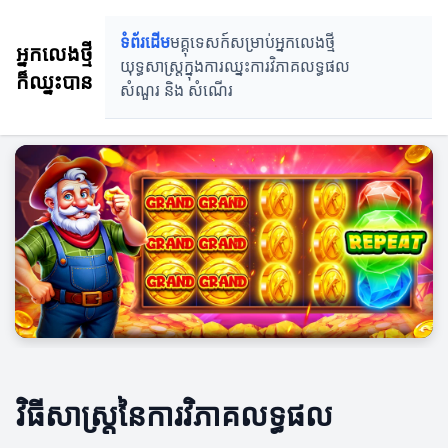
ទំព័រដើម
មគ្គុទេសក៍សម្រាប់អ្នកលេងថ្មី
អ្នកលេងថ្មី
យុទ្ធសាស្ត្រក្នុងការឈ្នះ
ការវិភាគលទ្ធផល
ក៏ឈ្នះបាន
សំណួរ និង សំណេីរ
វិធីសាស្ត្រនៃការវិភាគលទ្ធផល