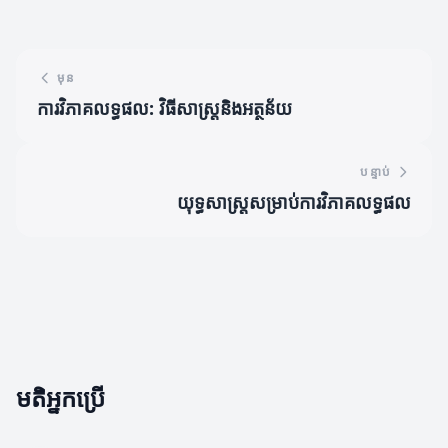
មុន
ការវិភាគលទ្ធផល: វិធីសាស្ត្រនិងអត្ថន័យ
បន្ទាប់
យុទ្ធសាស្រ្តសម្រាប់ការវិភាគលទ្ធផល
មតិអ្នកប្រើ