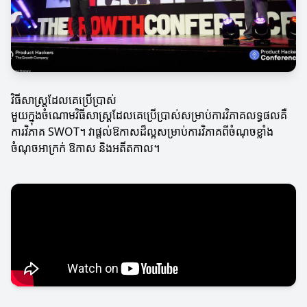
វិធីសាស្ត្រដែលគេប្រើប្រាស់
មួយក្នុងចំណោមវិធីសាស្ត្រដែលគេប្រើប្រាស់សម្រាប់ការវិភាគលទ្ធផលគឺ
ការវិភាគ SWOT។ វាផ្តល់ឱកាសដ៏ល្អសម្រាប់ការវិភាគពីចំណុចខ្លាំង
ចំណុចអាក្រក់ ឱកាស និងអតីតកាល។