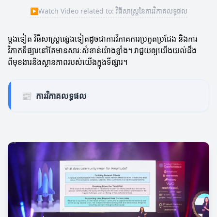
▶
Watch Video related to: វិធីសាស្ត្រនៃការវិភាគលទ្ធផល
ម្តងទៀត វិធីសាស្ត្រផ្សេងទៀតដូចជាការវិភាគការប្រកួតប្រជែង និងការ
វិភាគទីផ្សារនៅតែមានសារៈសំខាន់យ៉ាងខ្លាំង។ វាជួយឲ្យយើងយល់ដឹង
ពីមុខងារនិងស្ថានភាពរបស់យើងក្នុងទីផ្សារ។
📰
ការវិភាគលទ្ធផល