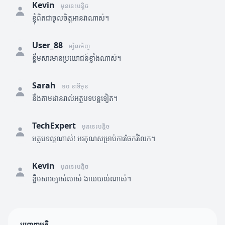
Kevin
មុននេះបន្តិច
ខ្ញុំពិតជាចូលចិត្តអានវាណាស់។
User_88
ម្សិលមិញ
ខ្លឹមសារមានប្រយោជន៍ខ្លាំងណាស់។
Sarah
១០ នាទីមុន
នឹងតាមដានរាល់អត្ថបទបន្តទៀត។
TechExpert
មុននេះបន្តិច
អត្ថបទល្អណាស់! អរគុណសម្រាប់ការចែករំលែក។
Kevin
មុននេះបន្តិច
ខ្លឹមសារច្បាស់លាស់ ងាយយល់ណាស់។
បញ្ចេញមតិ