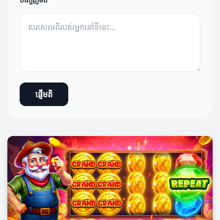
ផ្ញើមតិ