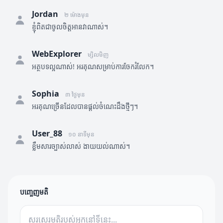
Jordan
២ ម៉ោងមុន
ខ្ញុំពិតជាចូលចិត្តអានវាណាស់។
WebExplorer
ម្សិលមិញ
អត្ថបទល្អណាស់! អរគុណសម្រាប់ការចែករំលែក។
Sophia
៣ ថ្ងៃមុន
អរគុណច្រើនដែលបានផ្តល់ចំណេះដឹងថ្មីៗ។
User_88
១០ នាទីមុន
ខ្លឹមសារច្បាស់លាស់ ងាយយល់ណាស់។
បញ្ចេញមតិ