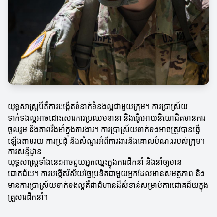
យុទ្ធសាស្ត្រ​បីគឺការបង្កើតទំនាក់ទំនងល្អជាមួយក្រុម។ ការប្រាស្រ័យ
ទាក់ទងល្អអាចដោះសោរការប្រឈមនានា និងធ្វើអោយនិយោជិតមានការ
ចូលរួម និងភាពរឹងមាំក្នុងការងារ។ ការប្រាស្រ័យទាក់ទងអាចត្រូវបានធ្វើ
ឡើងតាមរយៈការប្រជុំ និងសំណួរអំពីការងារនិងគោលបំណងរបស់ក្រុម។
ការសន្និដ្ឋាន
យុទ្ធសាស្ត្រទាំងនេះអាចជួយអ្នកឈ្នះក្នុងការដឹកនាំ និងនាំឲ្យមាន
ជោគជ័យ។ ការបង្កើតវិស័យច្នៃប្រឌិតជាមួយអ្នកដែលមានសមត្ថភាព និង
មានការប្រាស្រ័យទាក់ទងល្អគឺជាជំហានដ៏សំខាន់សម្រាប់ការជោគជ័យក្នុង
គ្រួសារដឹកនាំ។