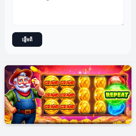
ផ្ញើមតិ