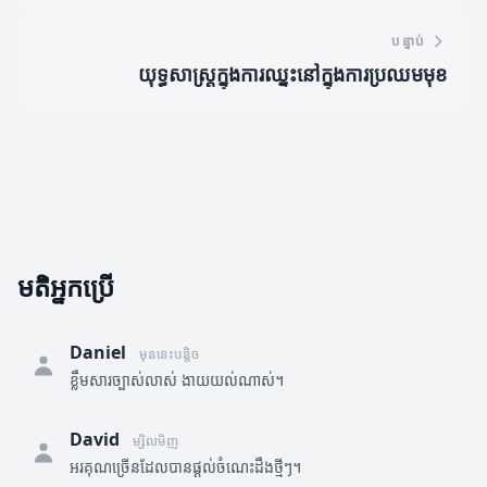
បន្ទាប់
យុទ្ធសាស្ត្រក្នុងការឈ្នះនៅក្នុងការប្រឈមមុខ
មតិអ្នកប្រើ
Daniel
មុននេះបន្តិច
ខ្លឹមសារច្បាស់លាស់ ងាយយល់ណាស់។
David
ម្សិលមិញ
អរគុណច្រើនដែលបានផ្តល់ចំណេះដឹងថ្មីៗ។