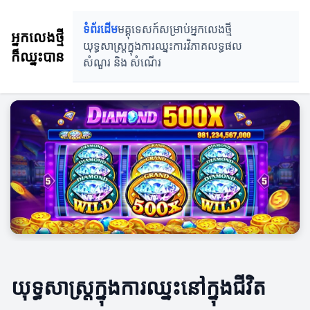
ទំព័រដើម
មគ្គុទេសក៍សម្រាប់អ្នកលេងថ្មី
អ្នកលេងថ្មី
យុទ្ធសាស្ត្រក្នុងការឈ្នះ
ការវិភាគលទ្ធផល
ក៏ឈ្នះបាន
សំណួរ និង សំណេីរ
យុទ្ធសាស្ត្រក្នុងការឈ្នះនៅក្នុងជីវិត