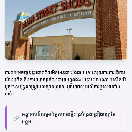
ការសម្រេចបាននូវជោគជ័យមិនមែនជារឿងងាយទេ។ វាត្រូវការការធ្វើការ
យ៉ាងច្រើន និងការប្រកួតប្រជែងជាមួយខ្លួនឯង។ ទោះយ៉ាងណា ប្រសិនបើ
អ្នកមានយុទ្ធសាស្ត្រដែលច្បាស់លាស់ អ្នកអាចឈ្នះលើការប្រឈមទាំង
អស់។
មគ្គុទេសក៍សម្រាប់អ្នកលេងថ្មី: គ្រប់គ្រងគ្រឿងចក្រនៃ
🔗
ហ្គេម